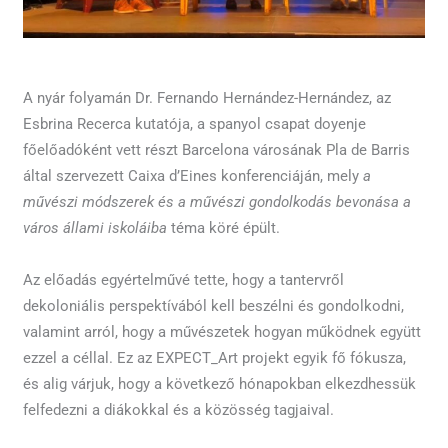
A nyár folyamán Dr. Fernando Hernández-Hernández, az
Esbrina Recerca kutatója, a spanyol csapat doyenje
főelőadóként vett részt Barcelona városának Pla de Barris
által szervezett Caixa d’Eines konferenciáján, mely
a
művészi módszerek és a művészi gondolkodás bevonása a
város állami iskoláiba
téma köré épült.
Az előadás egyértelművé tette, hogy a tantervről
dekoloniális perspektívából kell beszélni és gondolkodni,
valamint arról, hogy a művészetek hogyan működnek együtt
ezzel a céllal. Ez az EXPECT_Art projekt egyik fő fókusza,
és alig várjuk, hogy a következő hónapokban elkezdhessük
felfedezni a diákokkal és a közösség tagjaival.