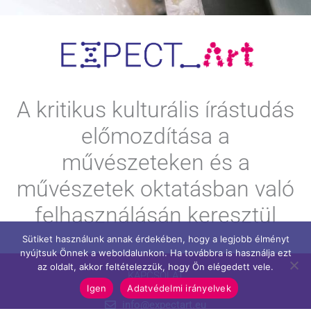
A kritikus kulturális írástudás
előmozdítása a
művészeteken és a
művészetek oktatásban való
felhasználásán keresztül
Sütiket használunk annak érdekében, hogy a legjobb élményt
nyújtsuk Önnek a weboldalunkon. Ha továbbra is használja ezt
az oldalt, akkor feltételezzük, hogy Ön elégedett vele.
KAPCSOLAT
Igen
Adatvédelmi irányelvek
info@expectart.eu