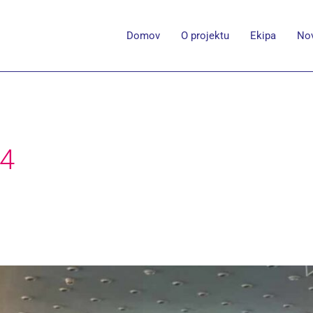
Domov
O projektu
Ekipa
Nov
24