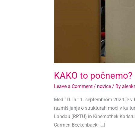
KAKO to počnemo? P
Leave a Comment
/
novice
/ By
alenk
Med 10. in 11. septembrom 2024 je v K
razmišljanje o strukturah moči v kultu
Landau (RPTU) in Kinemathek Karlsruhe
Carmen Beckenback, […]