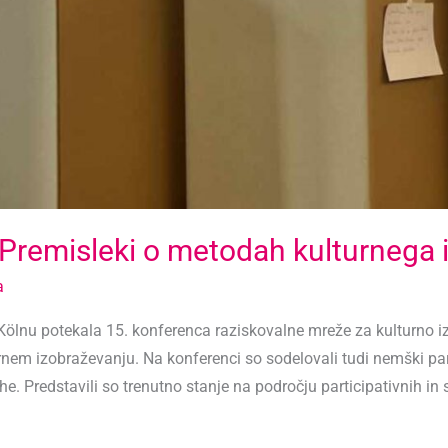
remisleki o metodah kulturnega 
a
ölnu potekala 15. konferenca raziskovalne mreže za kulturno iz
rnem izobraževanju. Na konferenci so sodelovali tudi nemški part
. Predstavili so trenutno stanje na področju participativnih in 