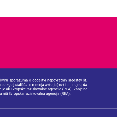
okviru sporazuma o dodelitvi nepovratnih sredstev št.
o zgolj stališča in mnenja avtorja(-ev) in ni nujno, da
ije ali Evropske raziskovalne agencije (REA). Zanje ne
ja niti Evropska raziskovalna agencija (REA).