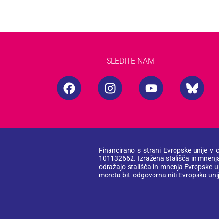
SLEDITE NAM
F
I
Y
B
a
n
o
l
c
s
u
u
e
t
t
e
b
a
u
s
o
g
b
k
Financirano s strani Evropske unije v 
o
r
e
y
101132662. Izražena stališča in mnenja s
k
a
-
odražajo stališča in mnenja Evropske un
moreta biti odgovorna niti Evropska uni
m
b
r
a
n