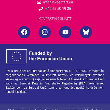
info@expectart.eu
+45 65 50 19 35
KÖVESSEN MINKET
F
I
Y
B
a
n
o
l
c
s
u
u
e
t
t
e
b
a
u
s
o
g
b
k
o
r
e
y
k
a
-
Ezt a projektet az Európai Unió finanszírozta a 101132662 támogatási
megállapodás keretében. A kifejtett nézetek és vélemények azonban
m
b
kizárólag a szerző(k) sajátjai, és nem feltétlenül tükrözik az Európai Unió
r
vagy az Európai Kutatási Végrehajtó Ügynökség (REA) véleményét.
Ezekért sem az Európai Unió, sem a támogatást nyújtó hatóság nem
a
tehető felelőssé.
n
d
s
Copyright © EXPECT_Art Project 2024 | Website by
DERMOL.SI