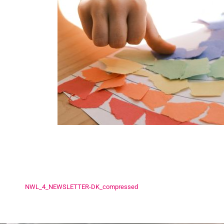
NWL_4_NEWSLETTER-DK_compressed