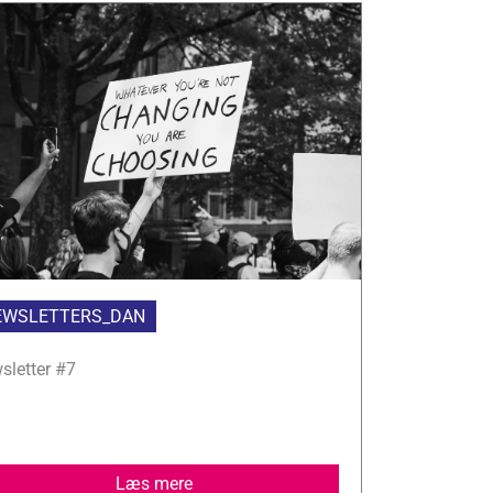
EWSLETTERS_DAN
sletter #7
Læs mere