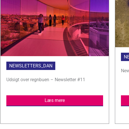
N
NEWSLETTERS_DAN
New
Udsigt over regnbuen – Newsletter #11
Læs mere