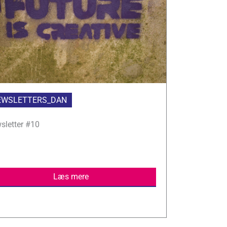
EWSLETTERS_DAN
sletter #10
Læs mere