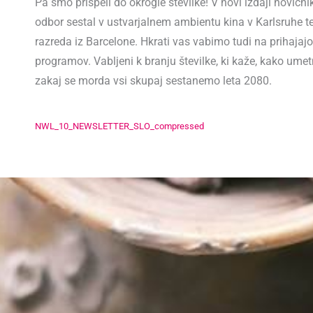
Pa smo prispeli do okrogle številke! V novi izdaji novičn
odbor sestal v ustvarjalnem ambientu kina v Karlsruhe te
razreda iz Barcelone. Hkrati vas vabimo tudi na prihaj
programov. Vabljeni k branju številke, ki kaže, kako umet
zakaj se morda vsi skupaj sestanemo leta 2080.
NWL_10_NEWSLETTER_SLO_compressed