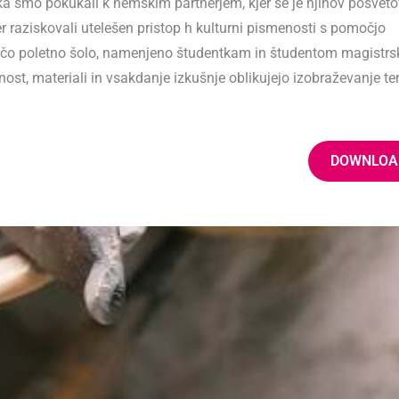
ika smo pokukali k nemškim partnerjem, kjer se je njihov posveto
r raziskovali utelešen pristop h kulturni pismenosti s pomočjo
ajočo poletno šolo, namenjeno študentkam in študentom magistrs
nost, materiali in vsakdanje izkušnje oblikujejo izobraževanje te
DOWNLOA