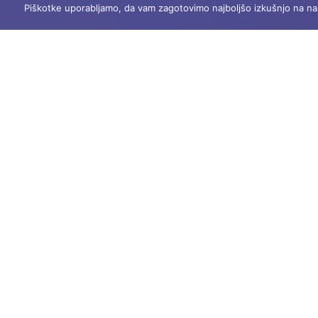
Piškotke uporabljamo, da vam zagotovimo najboljšo izkušnjo na naši