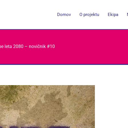
Domov
O projektu
Ekipa
be leta 2080 – novičnik #10