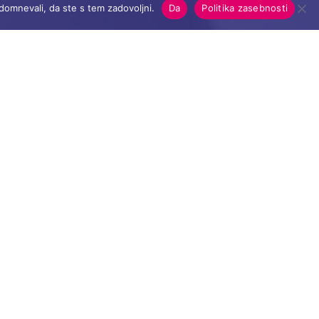
domnevali, da ste s tem zadovoljni.
Da
Politika zasebnosti