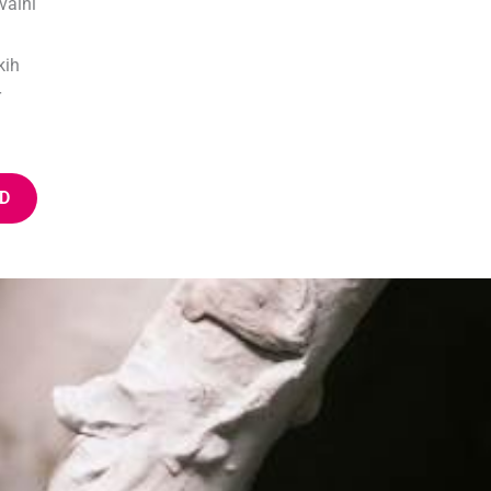
valni
kih
r
D