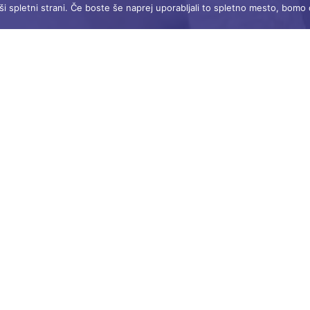
 spletni strani. Če boste še naprej uporabljali to spletno mesto, bomo 