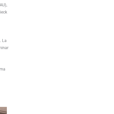
AU),
ieck
. La
minar
ema