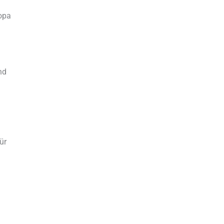
opa
nd
ür