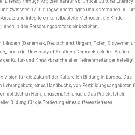
Literacy through Art) zielt darauf ab, Critical Cultural Literacy
in und zwischen 12 Bildungseinrichtungen und Kommunen in Eur
Ansatz und integrieren kunstbasierte Methoden, die Kinder,
r_innen in den Forschungsprozess einbeziehen.
n Ländern (Dänemark, Deutschland, Ungarn, Polen, Slowenien u
er_innen der University of Southern Denmark geleitet. An dem
der Kultur- und Kreativbranche aller Teilnehmerländer beteiligt.
e Vision für die Zukunft der Kulturellen Bildung in Europa. Das
n Lehrangebots, eines Handbuchs, von Fortbildungsangeboten f
on politischen Handlungsempfehlungen. Das Projekt ist ein
eller Bildung für die Förderung eines differenzierteren