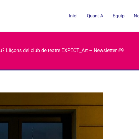
Inici
Quant A
Equip
No
tiu? Lliçons del club de teatre EXPECT_Art – Newsletter #9