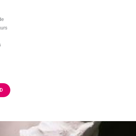
de
gurs
s
D