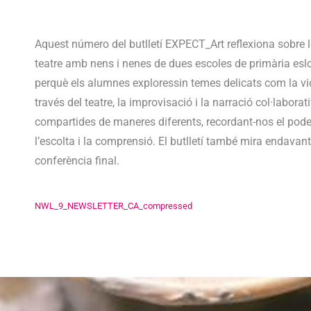
Aquest número del butlletí EXPECT_Art reflexiona sobre le
teatre amb nens i nenes de dues escoles de primària esl
perquè els alumnes exploressin temes delicats com la violè
través del teatre, la improvisació i la narració col·labor
compartides de maneres diferents, recordant-nos el pode
l’escolta i la comprensió. El butlletí també mira endavant
conferència final.
NWL_9_NEWSLETTER_CA_compressed