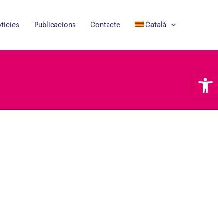
ticies
Publicacions
Contacte
Català
Obre la b