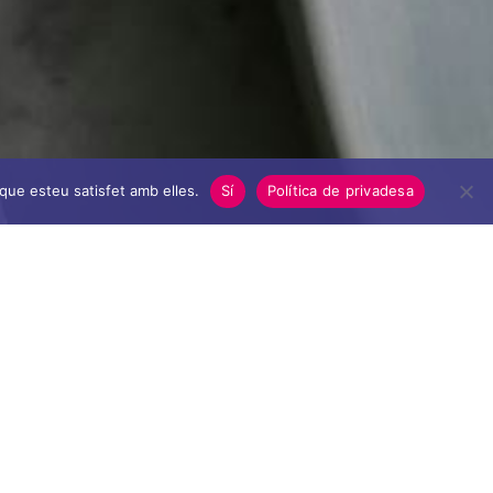
 que esteu satisfet amb elles.
Sí
Política de privadesa