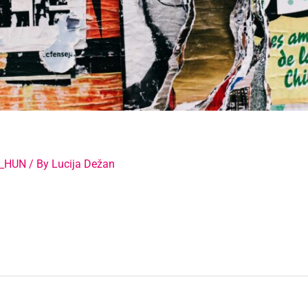
s_HUN
/ By
Lucija Dežan