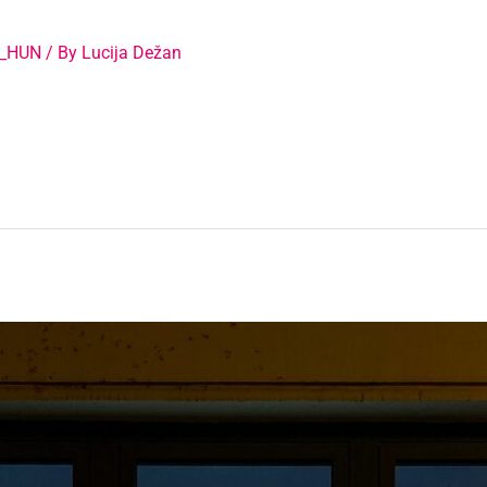
s_HUN
/ By
Lucija Dežan