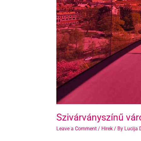
Szivárványszínű vár
Leave a Comment
/
Hirek
/ By
Lucija